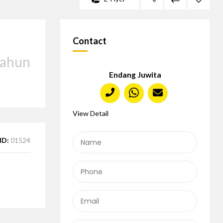
Contact
tahun
Endang Juwita
View Detail
ID:
01524