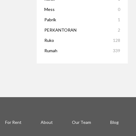
Mess
0
Pabrik
1
PERKANTORAN
2
Ruko
128
Rumah
339
For Rent
About
Our Team
Blog