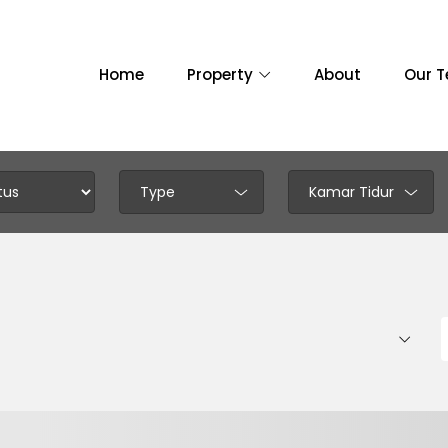
Home
Property
About
Our 
Type
Kamar Tidur