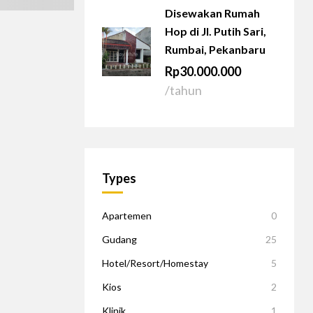
Disewakan Rumah
Hop di Jl. Putih Sari,
Rumbai, Pekanbaru
Rp30.000.000
/tahun
Types
Apartemen
0
Gudang
25
Hotel/Resort/Homestay
5
Kios
2
Klinik
1